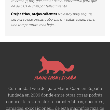
microchip, hay que hablar con el veterinario para que
de de baja el chip por fallecimiento...
Orejas frías , orejas calientes
No estoy muy segura,
pero creo que orejas, rabo, nariz y patas suelen tener
una temperatura mas baja...
Comunidad web del gato Maine Coon en España
fundada en 2006 donde entre otras cosas podrás
conocer la raza, historia,
características
, criadores,
camadas, exposiciones... de esta magnífica raza de