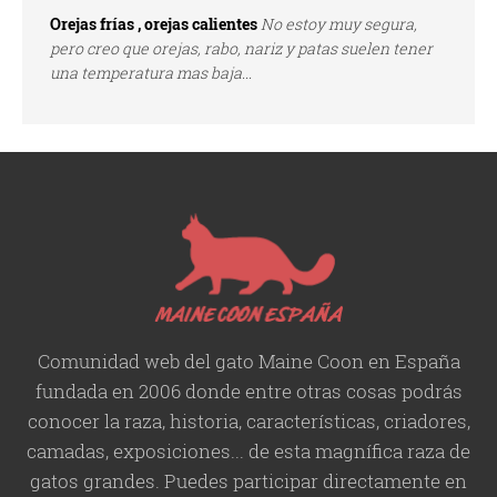
Orejas frías , orejas calientes
No estoy muy segura,
pero creo que orejas, rabo, nariz y patas suelen tener
una temperatura mas baja...
Comunidad web del gato Maine Coon en España
fundada en 2006 donde entre otras cosas podrás
conocer la raza, historia,
características
, criadores,
camadas, exposiciones... de esta magnífica raza de
gatos grandes. Puedes participar directamente en