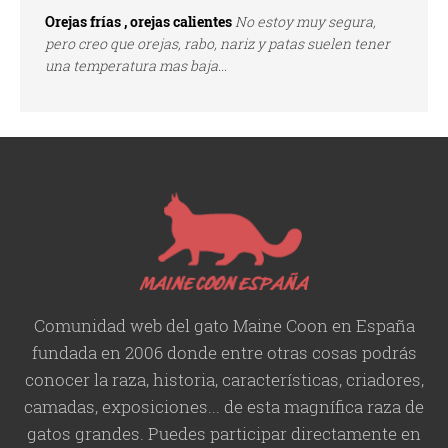
Orejas frías , orejas calientes
No estoy muy segura,
pero creo que orejas, rabo, nariz y patas suelen tener
una temperatura mas baja...
Comunidad web del gato Maine Coon en España
fundada en 2006 donde entre otras cosas podrás
conocer la raza, historia,
características
, criadores,
camadas, exposiciones... de esta magnífica raza de
gatos grandes. Puedes participar directamente en