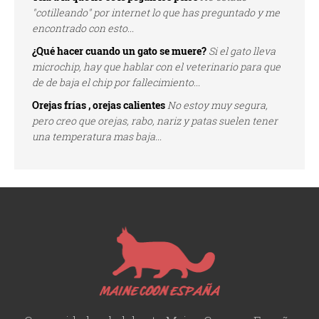
"cotilleando" por internet lo que has preguntado y me
encontrado con esto...
¿Qué hacer cuando un gato se muere?
Si el gato lleva
microchip, hay que hablar con el veterinario para que
de de baja el chip por fallecimiento...
Orejas frías , orejas calientes
No estoy muy segura,
pero creo que orejas, rabo, nariz y patas suelen tener
una temperatura mas baja...