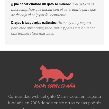
¿Qué hacer cuando un gato se muere?
Si el gato lleva
microchip, hay que hablar con el veterinario para que
de de baja el chip por fallecimiento...
Orejas frías , orejas calientes
No estoy muy segura,
pero creo que orejas, rabo, nariz y patas suelen tener
una temperatura mas baja...
Comunidad web del gato Maine Coon en España
fundada en 2006 donde entre otras cosas podrás