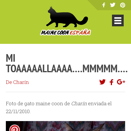
MI
TOAAAAALLAAAA….MMMMM….
De Charín
Foto de gato maine coon de
Charín
enviada el
22/11/2010.