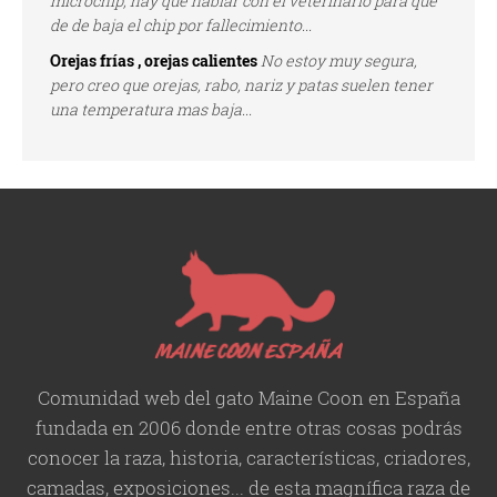
microchip, hay que hablar con el veterinario para que
de de baja el chip por fallecimiento...
Orejas frías , orejas calientes
No estoy muy segura,
pero creo que orejas, rabo, nariz y patas suelen tener
una temperatura mas baja...
Comunidad web del gato Maine Coon en España
fundada en 2006 donde entre otras cosas podrás
conocer la raza, historia,
características
, criadores,
camadas, exposiciones... de esta magnífica raza de