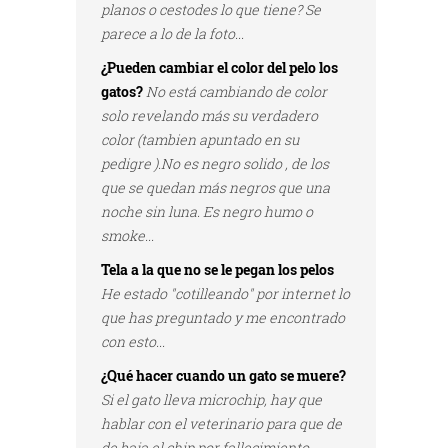
planos o cestodes lo que tiene? Se
parece a lo de la foto...
¿Pueden cambiar el color del pelo los
gatos?
No está cambiando de color
solo revelando más su verdadero
color (tambien apuntado en su
pedigre ).No es negro solido , de los
que se quedan más negros que una
noche sin luna. Es negro humo o
smoke...
Tela a la que no se le pegan los pelos
He estado "cotilleando" por internet lo
que has preguntado y me encontrado
con esto...
¿Qué hacer cuando un gato se muere?
Si el gato lleva microchip, hay que
hablar con el veterinario para que de
de baja el chip por fallecimiento...