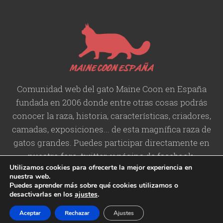
Comunidad web del gato Maine Coon en España
fundada en 2006 donde entre otras cosas podrás
conocer la raza, historia,
características
, criadores,
camadas, exposiciones... de esta magnífica raza de
gatos grandes. Puedes participar directamente en
nuestro foro, twitter, y página de facebook.
Utilizamos cookies para ofrecerte la mejor experiencia en
nuestra web.
Puedes aprender más sobre qué cookies utilizamos o
desactivarlas en los
ajustes
.
Copyright © 2006-2026 Maine
Contacto
/
Aviso legal
/
Política de
Aceptar
Rechazar
Ajustes
Coon España
Privacidad