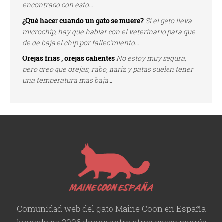
encontrado con esto...
¿Qué hacer cuando un gato se muere?
Si el gato lleva
microchip, hay que hablar con el veterinario para que
de de baja el chip por fallecimiento...
Orejas frías , orejas calientes
No estoy muy segura,
pero creo que orejas, rabo, nariz y patas suelen tener
una temperatura mas baja...
Comunidad web del gato Maine Coon en España
fundada en 2006 donde entre otras cosas podrás