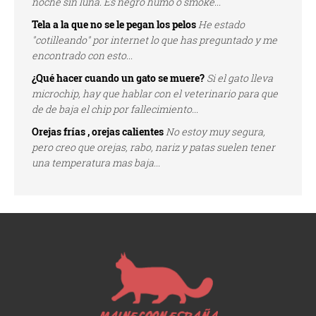
noche sin luna. Es negro humo o smoke...
Tela a la que no se le pegan los pelos
He estado
"cotilleando" por internet lo que has preguntado y me
encontrado con esto...
¿Qué hacer cuando un gato se muere?
Si el gato lleva
microchip, hay que hablar con el veterinario para que
de de baja el chip por fallecimiento...
Orejas frías , orejas calientes
No estoy muy segura,
pero creo que orejas, rabo, nariz y patas suelen tener
una temperatura mas baja...