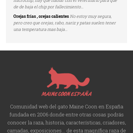
microchip, hay que hablar con el veterinario para que
de de baja el chip por fallecimiento...
Orejas frías , orejas calientes
No estoy muy segura,
pero creo que orejas, rabo, nariz y patas suelen tener
una temperatura mas baja...
Comunidad web del gato Maine Coon en España
fundada en 2006 donde entre otras cosas podrás
conocer la raza, historia,
características
, criadores,
camadas, exposiciones... de esta magnífica raza de