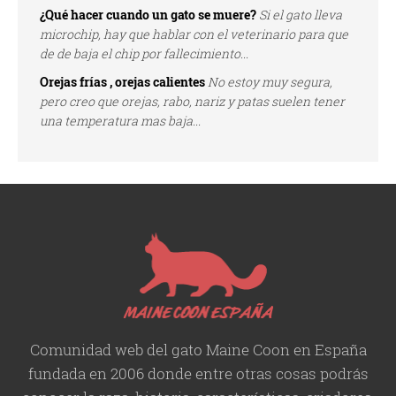
¿Qué hacer cuando un gato se muere?
Si el gato lleva
microchip, hay que hablar con el veterinario para que
de de baja el chip por fallecimiento...
Orejas frías , orejas calientes
No estoy muy segura,
pero creo que orejas, rabo, nariz y patas suelen tener
una temperatura mas baja...
Comunidad web del gato Maine Coon en España
fundada en 2006 donde entre otras cosas podrás