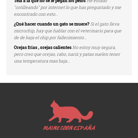
Tela a la que no se le pegan los pelos
He estado
"cotilleando" por internet lo que has preguntado y me
encontrado con esto...
¿Qué hacer cuando un gato se muere?
Si el gato lleva
microchip, hay que hablar con el veterinario para que
de de baja el chip por fallecimiento...
Orejas frías , orejas calientes
No estoy muy segura,
pero creo que orejas, rabo, nariz y patas suelen tener
una temperatura mas baja...