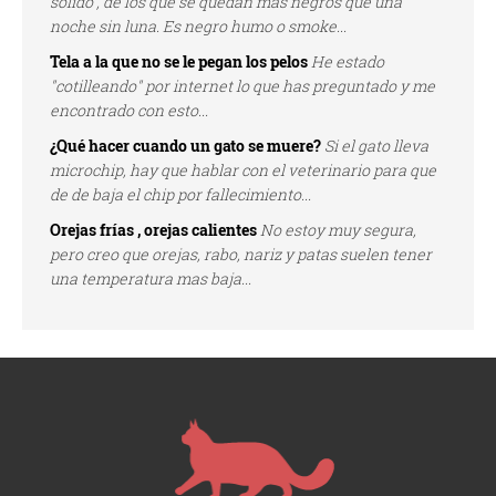
solido , de los que se quedan más negros que una
noche sin luna. Es negro humo o smoke...
Tela a la que no se le pegan los pelos
He estado
"cotilleando" por internet lo que has preguntado y me
encontrado con esto...
¿Qué hacer cuando un gato se muere?
Si el gato lleva
microchip, hay que hablar con el veterinario para que
de de baja el chip por fallecimiento...
Orejas frías , orejas calientes
No estoy muy segura,
pero creo que orejas, rabo, nariz y patas suelen tener
una temperatura mas baja...