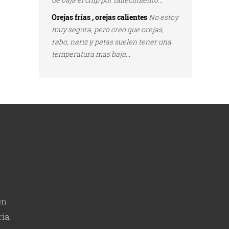
Orejas frías , orejas calientes
No estoy
muy segura, pero creo que orejas,
rabo, nariz y patas suelen tener una
temperatura mas baja...
en
ia,