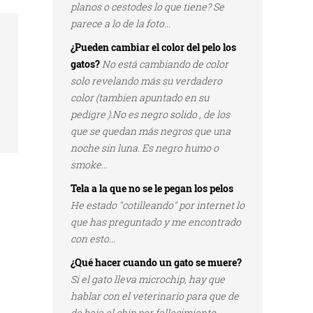
planos o cestodes lo que tiene? Se
parece a lo de la foto...
¿Pueden cambiar el color del pelo los
gatos?
No está cambiando de color
solo revelando más su verdadero
color (tambien apuntado en su
pedigre ).No es negro solido , de los
que se quedan más negros que una
noche sin luna. Es negro humo o
smoke...
Tela a la que no se le pegan los pelos
He estado "cotilleando" por internet lo
que has preguntado y me encontrado
con esto...
¿Qué hacer cuando un gato se muere?
Si el gato lleva microchip, hay que
hablar con el veterinario para que de
de baja el chip por fallecimiento...