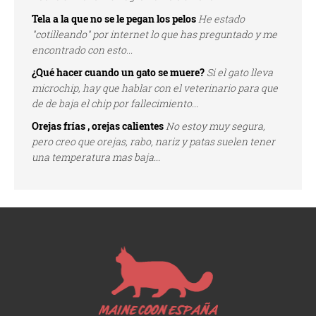
Tela a la que no se le pegan los pelos
He estado
"cotilleando" por internet lo que has preguntado y me
encontrado con esto...
¿Qué hacer cuando un gato se muere?
Si el gato lleva
microchip, hay que hablar con el veterinario para que
de de baja el chip por fallecimiento...
Orejas frías , orejas calientes
No estoy muy segura,
pero creo que orejas, rabo, nariz y patas suelen tener
una temperatura mas baja...