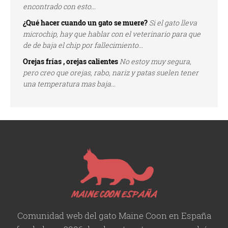
encontrado con esto...
¿Qué hacer cuando un gato se muere?
Si el gato lleva
microchip, hay que hablar con el veterinario para que
de de baja el chip por fallecimiento...
Orejas frías , orejas calientes
No estoy muy segura,
pero creo que orejas, rabo, nariz y patas suelen tener
una temperatura mas baja...
Comunidad web del gato Maine Coon en España