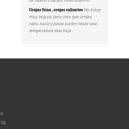
Orejas frías , orejas calientes
No estoy
muy segura, pero creo que orejas,
rabo, nariz y patas suelen tener una
temperatura mas baja...
en
ia,