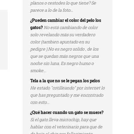
planos o cestodes lo que tiene? Se
parece a lo de la foto...
¿Pueden cambiar el color del pelo los
gatos?
No está cambiando de color
solo revelando más su verdadero
color (tambien apuntado en su
pedigre ).No es negro solido , de los
que se quedan más negros que una
noche sin luna. Es negro humo o
smoke...
Tela a la que no se le pegan los pelos
He estado "cotilleando" por internet lo
que has preguntado y me encontrado
con esto...
¿Qué hacer cuando un gato se muere?
Si el gato lleva microchip, hay que
hablar con el veterinario para que de
de baja el chip por fallecimiento...