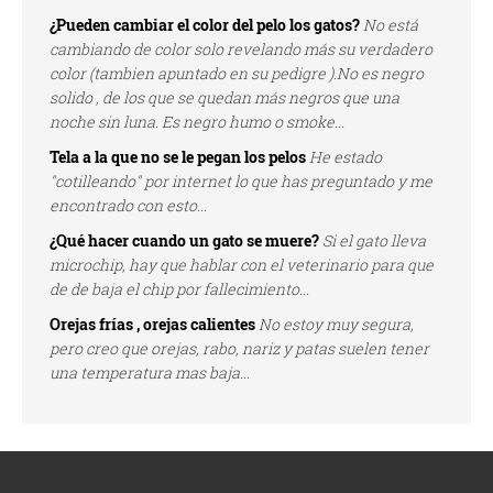
¿Pueden cambiar el color del pelo los gatos?
No está
cambiando de color solo revelando más su verdadero
color (tambien apuntado en su pedigre ).No es negro
solido , de los que se quedan más negros que una
noche sin luna. Es negro humo o smoke...
Tela a la que no se le pegan los pelos
He estado
"cotilleando" por internet lo que has preguntado y me
encontrado con esto...
¿Qué hacer cuando un gato se muere?
Si el gato lleva
microchip, hay que hablar con el veterinario para que
de de baja el chip por fallecimiento...
Orejas frías , orejas calientes
No estoy muy segura,
pero creo que orejas, rabo, nariz y patas suelen tener
una temperatura mas baja...