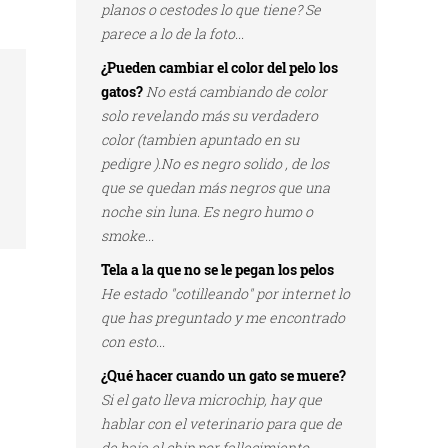
planos o cestodes lo que tiene? Se
parece a lo de la foto...
¿Pueden cambiar el color del pelo los
gatos?
No está cambiando de color
solo revelando más su verdadero
color (tambien apuntado en su
pedigre ).No es negro solido , de los
que se quedan más negros que una
noche sin luna. Es negro humo o
smoke...
Tela a la que no se le pegan los pelos
He estado "cotilleando" por internet lo
que has preguntado y me encontrado
con esto...
¿Qué hacer cuando un gato se muere?
Si el gato lleva microchip, hay que
hablar con el veterinario para que de
de baja el chip por fallecimiento...