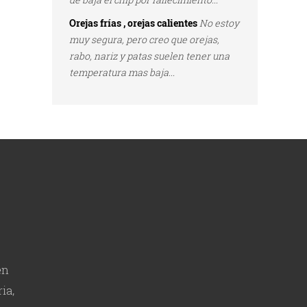
Orejas frías , orejas calientes
No estoy
muy segura, pero creo que orejas,
rabo, nariz y patas suelen tener una
temperatura mas baja...
en
ia,