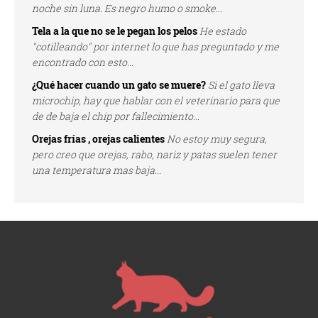
noche sin luna. Es negro humo o smoke...
Tela a la que no se le pegan los pelos
He estado
"cotilleando" por internet lo que has preguntado y me
encontrado con esto...
¿Qué hacer cuando un gato se muere?
Si el gato lleva
microchip, hay que hablar con el veterinario para que
de de baja el chip por fallecimiento...
Orejas frías , orejas calientes
No estoy muy segura,
pero creo que orejas, rabo, nariz y patas suelen tener
una temperatura mas baja...