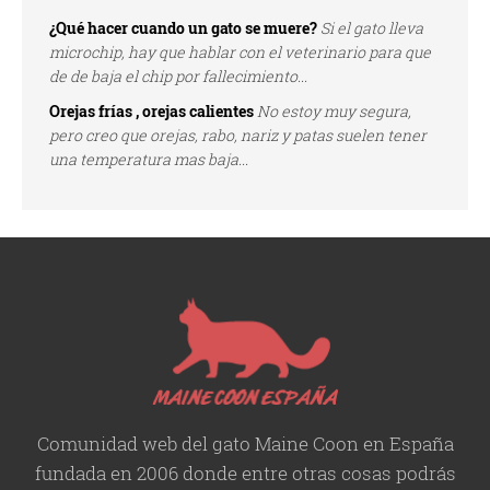
¿Qué hacer cuando un gato se muere?
Si el gato lleva
microchip, hay que hablar con el veterinario para que
de de baja el chip por fallecimiento...
Orejas frías , orejas calientes
No estoy muy segura,
pero creo que orejas, rabo, nariz y patas suelen tener
una temperatura mas baja...
Comunidad web del gato Maine Coon en España
fundada en 2006 donde entre otras cosas podrás