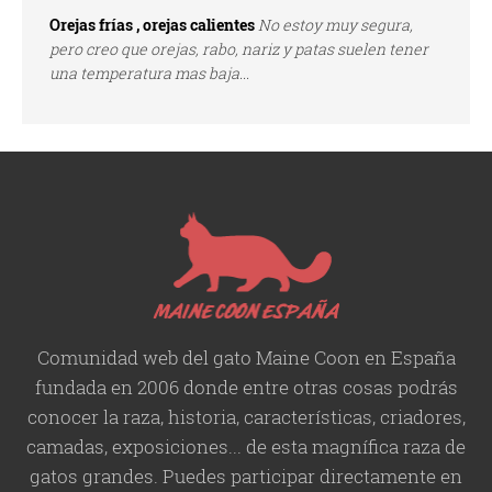
Orejas frías , orejas calientes
No estoy muy segura,
pero creo que orejas, rabo, nariz y patas suelen tener
una temperatura mas baja...
Comunidad web del gato Maine Coon en España
fundada en 2006 donde entre otras cosas podrás
conocer la raza, historia,
características
, criadores,
camadas, exposiciones... de esta magnífica raza de
gatos grandes. Puedes participar directamente en