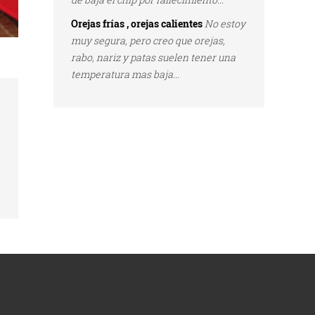
Orejas frías , orejas calientes
No estoy
muy segura, pero creo que orejas,
rabo, nariz y patas suelen tener una
temperatura mas baja...