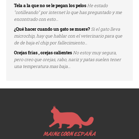
Tela a la que no se le pegan los pelos
He estado
"cotilleando" por internet lo que has preguntado y me
encontrado con esto...
¿Qué hacer cuando un gato se muere?
Si el gato lleva
microchip, hay que hablar con el veterinario para que
de de baja el chip por fallecimiento...
Orejas frías , orejas calientes
No estoy muy segura,
pero creo que orejas, rabo, nariz y patas suelen tener
una temperatura mas baja...