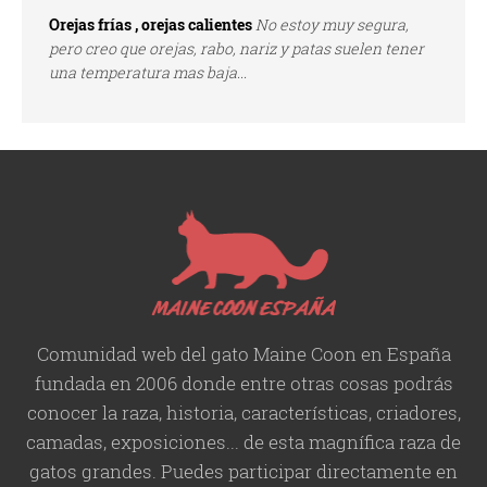
Orejas frías , orejas calientes
No estoy muy segura,
pero creo que orejas, rabo, nariz y patas suelen tener
una temperatura mas baja...
Comunidad web del gato Maine Coon en España
fundada en 2006 donde entre otras cosas podrás
conocer la raza, historia,
características
, criadores,
camadas, exposiciones... de esta magnífica raza de
gatos grandes. Puedes participar directamente en