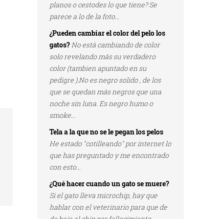
planos o cestodes lo que tiene? Se
parece a lo de la foto...
¿Pueden cambiar el color del pelo los
gatos?
No está cambiando de color
solo revelando más su verdadero
color (tambien apuntado en su
pedigre ).No es negro solido , de los
que se quedan más negros que una
noche sin luna. Es negro humo o
smoke...
Tela a la que no se le pegan los pelos
He estado "cotilleando" por internet lo
que has preguntado y me encontrado
con esto...
¿Qué hacer cuando un gato se muere?
Si el gato lleva microchip, hay que
hablar con el veterinario para que de
de baja el chip por fallecimiento...