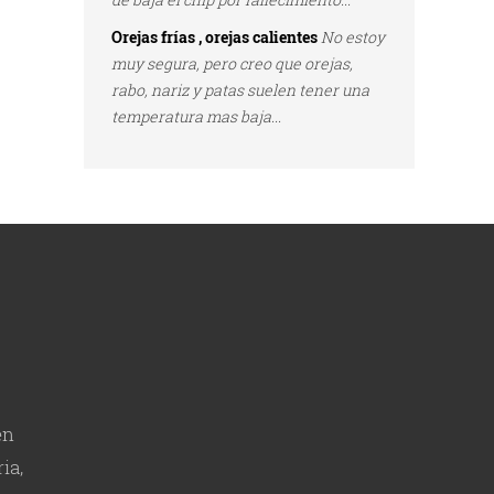
Orejas frías , orejas calientes
No estoy
muy segura, pero creo que orejas,
rabo, nariz y patas suelen tener una
temperatura mas baja...
en
ia,