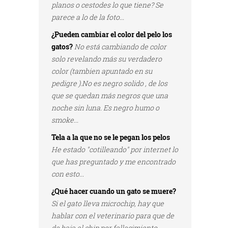
planos o cestodes lo que tiene? Se
parece a lo de la foto...
¿Pueden cambiar el color del pelo los
gatos?
No está cambiando de color
solo revelando más su verdadero
color (tambien apuntado en su
pedigre ).No es negro solido , de los
que se quedan más negros que una
noche sin luna. Es negro humo o
smoke...
Tela a la que no se le pegan los pelos
He estado "cotilleando" por internet lo
que has preguntado y me encontrado
con esto...
¿Qué hacer cuando un gato se muere?
Si el gato lleva microchip, hay que
hablar con el veterinario para que de
de baja el chip por fallecimiento...