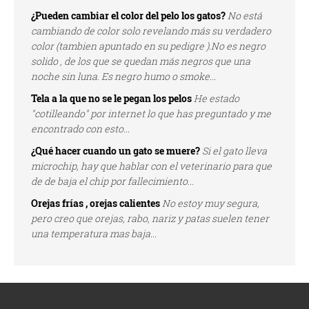
¿Pueden cambiar el color del pelo los gatos?
No está
cambiando de color solo revelando más su verdadero
color (tambien apuntado en su pedigre ).No es negro
solido , de los que se quedan más negros que una
noche sin luna. Es negro humo o smoke...
Tela a la que no se le pegan los pelos
He estado
"cotilleando" por internet lo que has preguntado y me
encontrado con esto...
¿Qué hacer cuando un gato se muere?
Si el gato lleva
microchip, hay que hablar con el veterinario para que
de de baja el chip por fallecimiento...
Orejas frías , orejas calientes
No estoy muy segura,
pero creo que orejas, rabo, nariz y patas suelen tener
una temperatura mas baja...