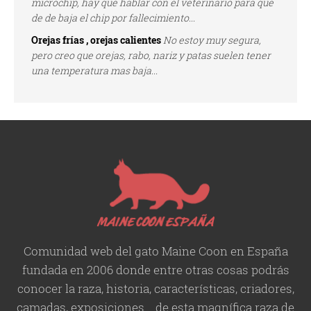
microchip, hay que hablar con el veterinario para que
de de baja el chip por fallecimiento...
Orejas frías , orejas calientes
No estoy muy segura,
pero creo que orejas, rabo, nariz y patas suelen tener
una temperatura mas baja...
Comunidad web del gato Maine Coon en España
fundada en 2006 donde entre otras cosas podrás
conocer la raza, historia,
características
, criadores,
camadas, exposiciones... de esta magnífica raza de