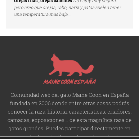
Orejas frías , orejas calientes
No estoy muy segura,
pero creo que orejas, rabo, nariz y patas suelen tener
una temperatura mas baja...
Comunidad web del gato Maine Coon en España
fundada en 2006 donde entre otras cosas podrás
conocer la raza, historia,
características
, criadores,
camadas, exposiciones... de esta magnífica raza de
gatos grandes. Puedes participar directamente en
nuestro foro, twitter, y página de facebook.