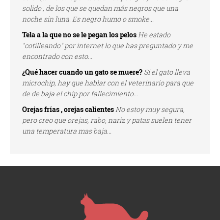
solido , de los que se quedan más negros que una
noche sin luna. Es negro humo o smoke...
Tela a la que no se le pegan los pelos
He estado
"cotilleando" por internet lo que has preguntado y me
encontrado con esto...
¿Qué hacer cuando un gato se muere?
Si el gato lleva
microchip, hay que hablar con el veterinario para que
de de baja el chip por fallecimiento...
Orejas frías , orejas calientes
No estoy muy segura,
pero creo que orejas, rabo, nariz y patas suelen tener
una temperatura mas baja...