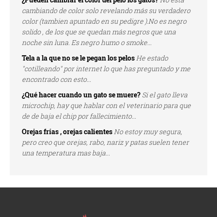
cambiando de color solo revelando más su verdadero
color (tambien apuntado en su pedigre ).No es negro
solido , de los que se quedan más negros que una
noche sin luna. Es negro humo o smoke...
Tela a la que no se le pegan los pelos
He estado
"cotilleando" por internet lo que has preguntado y me
encontrado con esto...
¿Qué hacer cuando un gato se muere?
Si el gato lleva
microchip, hay que hablar con el veterinario para que
de de baja el chip por fallecimiento...
Orejas frías , orejas calientes
No estoy muy segura,
pero creo que orejas, rabo, nariz y patas suelen tener
una temperatura mas baja...