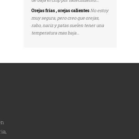
Orejas frías , orejas calientes
No estoy
muy segura, pero creo que orejas,
rabo, nariz y patas suelen tener una
temperatura mas baja...
en
ia,