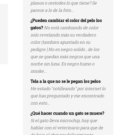
planos o cestodes lo que tiene? Se
parece a lo de la foto...
¿Pueden cambiar el color del pelo los
gatos?
No está cambiando de color
solo revelando más su verdadero
color (tambien apuntado en su
pedigre ).No es negro solido , de los
que se quedan más negros que una
noche sin luna. Es negro humo o
smoke...
Tela a la que no se le pegan los pelos
He estado "cotilleando" por internet lo
que has preguntado y me encontrado
con esto...
¿Qué hacer cuando un gato se muere?
Si el gato lleva microchip, hay que
hablar con el veterinario para que de
de baja el chip por fallecimiento...