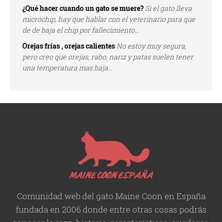
¿Qué hacer cuando un gato se muere?
Si el gato lleva
microchip, hay que hablar con el veterinario para que
de de baja el chip por fallecimiento...
Orejas frías , orejas calientes
No estoy muy segura,
pero creo que orejas, rabo, nariz y patas suelen tener
una temperatura mas baja...
Comunidad web del gato Maine Coon en España
fundada en 2006 donde entre otras cosas podrás