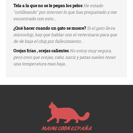
Tela a la que no se le pegan los pelos
He estado
"cotilleando" por internet lo que has preguntado y me
encontrado con esto...
¿Qué hacer cuando un gato se muere?
Si el gato lleva
microchip, hay que hablar con el veterinario para que
de de baja el chip por fallecimiento...
Orejas frías , orejas calientes
No estoy muy segura,
pero creo que orejas, rabo, nariz y patas suelen tener
una temperatura mas baja...