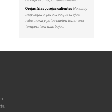
Orejas frías , orejas calientes
No estoy
muy segura, pero creo que orejas,
rabo, nariz y patas suelen tener una
temperatura mas baja...
en
ia,