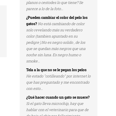
planos o cestodes lo que tiene? Se
parece a lo de la foto...
¿Pueden cambiar el color del pelo los
gatos?
No está cambiando de color
solo revelando más su verdadero
color (tambien apuntado en su
pedigre ).No es negro solido , de los
que se quedan más negros que una
noche sin luna. Es negro humo o
smoke...
Tela a la que no se le pegan los pelos
He estado "cotilleando" por internet lo
que has preguntado y me encontrado
con esto...
¿Qué hacer cuando un gato se muere?
Si el gato lleva microchip, hay que
hablar con el veterinario para que de
de baja el chip por fallecimiento...