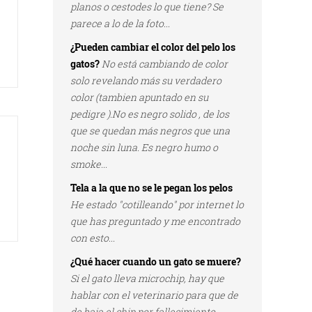
planos o cestodes lo que tiene? Se
parece a lo de la foto...
¿Pueden cambiar el color del pelo los
gatos?
No está cambiando de color
solo revelando más su verdadero
color (tambien apuntado en su
pedigre ).No es negro solido , de los
que se quedan más negros que una
noche sin luna. Es negro humo o
smoke...
Tela a la que no se le pegan los pelos
He estado "cotilleando" por internet lo
que has preguntado y me encontrado
con esto...
¿Qué hacer cuando un gato se muere?
Si el gato lleva microchip, hay que
hablar con el veterinario para que de
de baja el chip por fallecimiento...