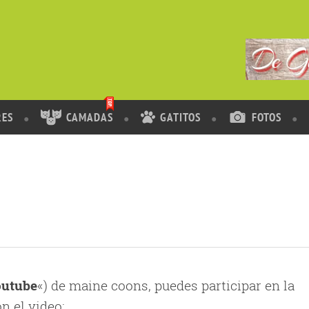
RES
CAMADAS
GATITOS
FOTOS
outube
«) de maine coons, puedes participar en la
n el video: