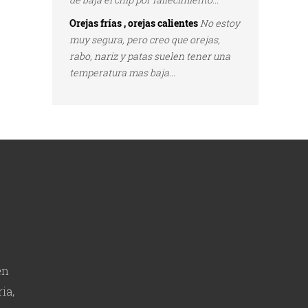
Orejas frías , orejas calientes
No estoy
muy segura, pero creo que orejas,
rabo, nariz y patas suelen tener una
temperatura mas baja...
en
ia,