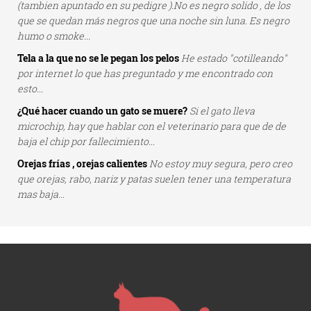
(tambien apuntado en su pedigre ).No es negro solido , de los
que se quedan más negros que una noche sin luna. Es negro
humo o smoke...
Tela a la que no se le pegan los pelos
He estado "cotilleando"
por internet lo que has preguntado y me encontrado con
esto...
¿Qué hacer cuando un gato se muere?
Si el gato lleva
microchip, hay que hablar con el veterinario para que de de
baja el chip por fallecimiento...
Orejas frías , orejas calientes
No estoy muy segura, pero creo
que orejas, rabo, nariz y patas suelen tener una temperatura
mas baja...