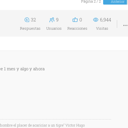
Página 2 / 2
Anterior
32
9
0
6,944
Respuestas
Usuarios
Reacciones
Visitas
ce 1 mes y algo y ahora
l hombre el placer de acariciar a un tigre" Víctor Hugo