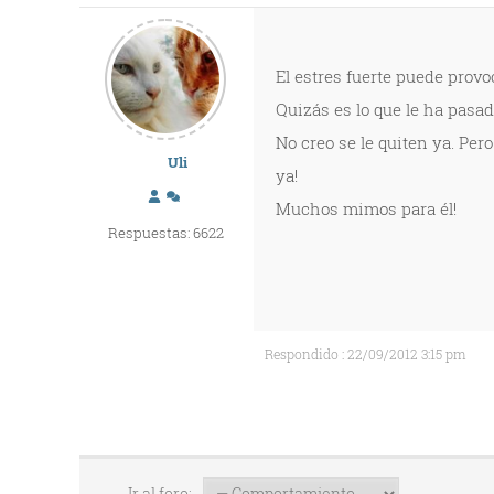
El estres fuerte puede provo
Quizás es lo que le ha pasad
No creo se le quiten ya. Pe
Uli
ya!
Muchos mimos para él!
Respuestas: 6622
Respondido : 22/09/2012 3:15 pm
Ir al foro: