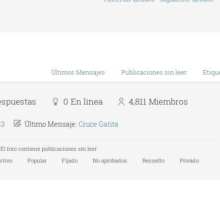
Últimos Mensajes
Publicaciones sin leer
Etiqu
espuestas
0
En línea
4,811
Miembros
23
Último Mensaje:
Cruce Gatita
El foro contiene publicaciones sin leer
ctivo
Popular
Fijado
No aprobados
Resuelto
Privado