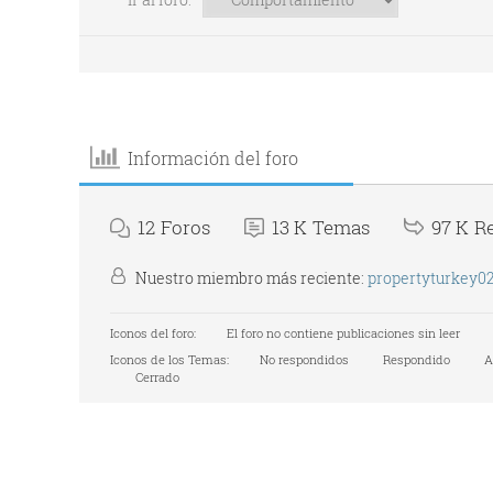
Información del foro
12
Foros
13 K
Temas
97 K
R
Nuestro miembro más reciente:
propertyturkey0
Iconos del foro:
El foro no contiene publicaciones sin leer
Iconos de los Temas:
No respondidos
Respondido
A
Cerrado