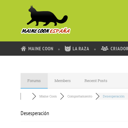
MAINE COON
LA RAZA
CRIADO
Forums
Members
Recent Posts
Maine Coon
Comportamiento
Desesperación
Desesperación