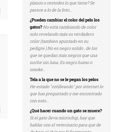
planos o cestodes lo que tiene? Se
parece a lo de la foto...
¿Pueden cambiar el color del pelo los
gatos?
No está cambiando de color
solo revelando más su verdadero
color (tambien apuntado en su
pedigre ).No es negro solido , de los
que se quedan más negros que una
noche sin luna. Es negro humo o
smoke...
Tela a la que no se le pegan los pelos
He estado "cotilleando" por internet lo
que has preguntado y me encontrado
con esto...
¿Qué hacer cuando un gato se muere?
Si el gato lleva microchip, hay que
hablar con el veterinario para que de
de baja el chip por fallecimiento...