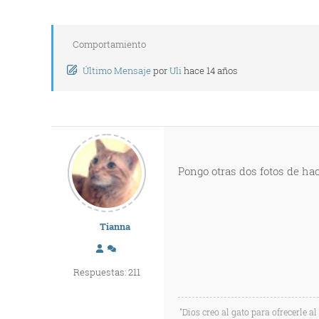
Comportamiento
Último Mensaje
por
Uli
hace 14 años
Pongo otras dos fotos de ha
Tianna
Respuestas: 211
"Dios creo al gato para ofrecerle a