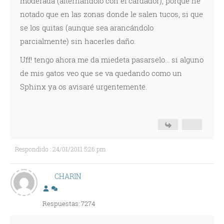
moderada (alternandolo con el cardador), porque he
notado que en las zonas donde le salen tucos, si que
se los quitas (aunque sea arancándolo
parcialmente) sin hacerles daño.
Uff! tengo ahora me da miedeta pasarselo... si alguno
de mis gatos veo que se va quedando como un
Sphinx ya os avisaré urgentemente.
Respondido : 24/01/2011 5:26 pm
CHARIN
Respuestas: 7274