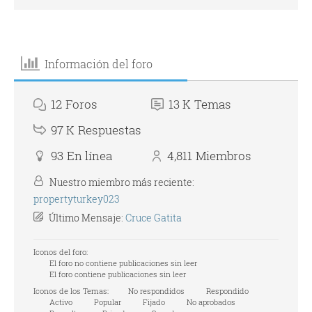
Información del foro
12
Foros
13 K
Temas
97 K
Respuestas
93
En línea
4,811
Miembros
Nuestro miembro más reciente:
propertyturkey023
Último Mensaje:
Cruce Gatita
Iconos del foro:
El foro no contiene publicaciones sin leer
El foro contiene publicaciones sin leer
Iconos de los Temas:
No respondidos
Respondido
Activo
Popular
Fijado
No aprobados