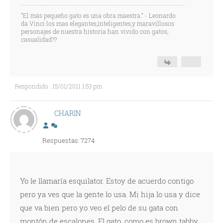
“El más pequeño gato es una obra maestra.” - Leonardo
da Vinci los mas elegantes,inteligentes,y maravillosos
personajes de nuestra historia han vivido con gatos,
casualidad??
Respondido : 15/01/2011 1:53 pm
CHARIN
Respuestas: 7274
Yo le llamaría esquilator. Estoy de acuerdo contigo
pero ya ves que la gente lo usa. Mi hija lo usa y dice
que va bien pero yo veo el pelo de su gata con
montón de escalones. El gato, como es brown tabby,