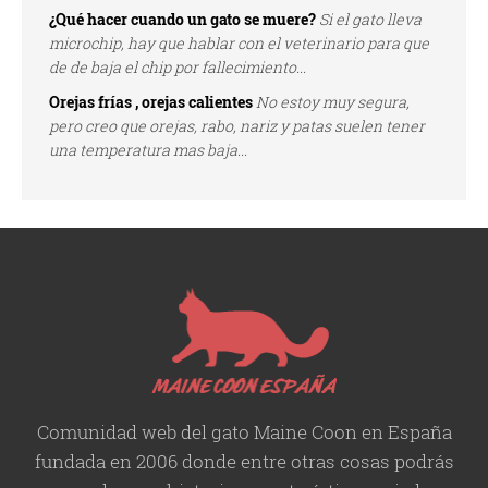
¿Qué hacer cuando un gato se muere?
Si el gato lleva
microchip, hay que hablar con el veterinario para que
de de baja el chip por fallecimiento...
Orejas frías , orejas calientes
No estoy muy segura,
pero creo que orejas, rabo, nariz y patas suelen tener
una temperatura mas baja...
Comunidad web del gato Maine Coon en España
fundada en 2006 donde entre otras cosas podrás