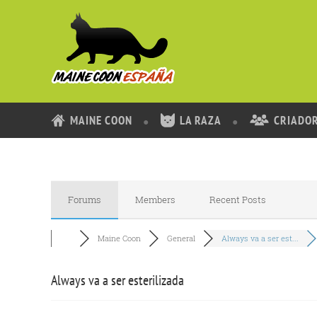
MAINE COON
LA RAZA
CRIADO
Forums
Members
Recent Posts
Maine Coon
General
Always va a ser est...
Always va a ser esterilizada