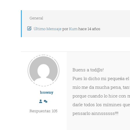
General
Último Mensaje
por
Kum
hace 14 años
Buens a tod@s!
Pues lo dicho mi pequeńa el 
mío me da mucha pena, tanta
browny
porque cuando lo hice con mi 
darle todos los mímines qu
Respuestas: 105
pensarlo ainnssssss!!!!