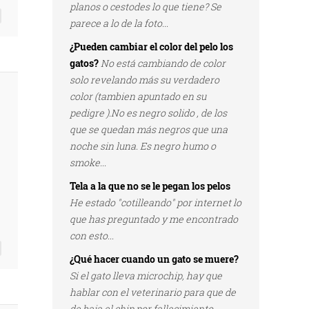
planos o cestodes lo que tiene? Se
parece a lo de la foto...
¿Pueden cambiar el color del pelo los
gatos?
No está cambiando de color
solo revelando más su verdadero
color (tambien apuntado en su
pedigre ).No es negro solido , de los
que se quedan más negros que una
noche sin luna. Es negro humo o
smoke...
Tela a la que no se le pegan los pelos
He estado "cotilleando" por internet lo
que has preguntado y me encontrado
con esto...
¿Qué hacer cuando un gato se muere?
Si el gato lleva microchip, hay que
hablar con el veterinario para que de
de baja el chip por fallecimiento...