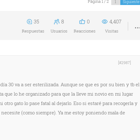
Página 1 / 2
Siguient
35
8
0
4,407
Respuestas
Usuarios
Reacciones
Visitas
[#2987]
día 30 va a ser esterilizada. Aunque se que es por su bien y tb el
 que lo he organizado para que la lleve mi novio en mi lugar
otro gato lo pase fatal al dejarlo. Eso si estaré para recogerla y
e necesite (como siempre). Ya me estoy poniendo mala de