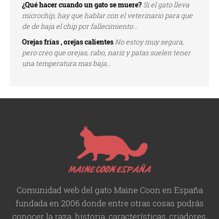
¿Qué hacer cuando un gato se muere?
Si el gato lleva
microchip, hay que hablar con el veterinario para que
de de baja el chip por fallecimiento...
Orejas frías , orejas calientes
No estoy muy segura,
pero creo que orejas, rabo, nariz y patas suelen tener
una temperatura mas baja...
Comunidad web del gato Maine Coon en España
fundada en 2006 donde entre otras cosas podrás
conocer la raza, historia,
características
, criadores,