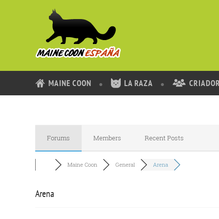
MAINE COON
LA RAZA
CRIADO
Forums
Members
Recent Posts
Maine Coon
General
Arena
Arena