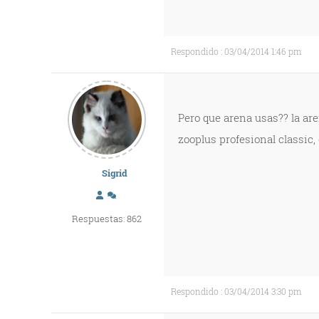
Respondido : 03/04/2014 1:46 pm
Pero que arena usas?? la are
zooplus profesional classic,
Sigrid
Respuestas: 862
Respondido : 03/04/2014 3:30 pm