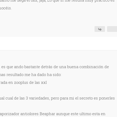
nto me llega el olor, jaja, Lo que si me resulta muy práctico es
onocéis.
d es que ando bastante detrás de una buena combinación de
mas resultado me ha dado ha sido:
da en zooplus de las xxl
ual cual de las 3 variedades, pero para mi el secreto es ponerles
Vaporizador antiolores Beaphar aunque este ultimo esta en