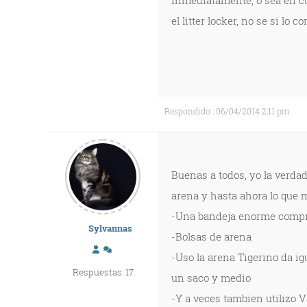
inmediatamente, o sea en cua
el litter locker, no se si lo c
Respondido : 06/04/2014 2:11 pm
Buenas a todos, yo la verda
arena y hasta ahora lo que 
-Una bandeja enorme compra
Sylvannas
-Bolsas de arena
-Uso la arena Tigerino da ig
Respuestas: 17
un saco y medio
-Y a veces tambien utilizo 