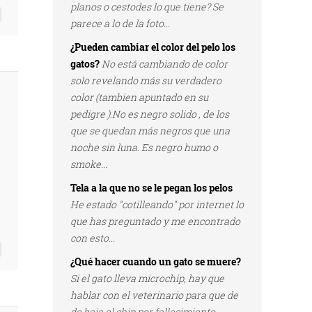
planos o cestodes lo que tiene? Se
parece a lo de la foto...
¿Pueden cambiar el color del pelo los
gatos?
No está cambiando de color
solo revelando más su verdadero
color (tambien apuntado en su
pedigre ).No es negro solido , de los
que se quedan más negros que una
noche sin luna. Es negro humo o
smoke...
Tela a la que no se le pegan los pelos
He estado "cotilleando" por internet lo
que has preguntado y me encontrado
con esto...
¿Qué hacer cuando un gato se muere?
Si el gato lleva microchip, hay que
hablar con el veterinario para que de
de baja el chip por fallecimiento...