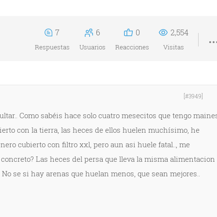
7
6
0
2,554
Respuestas
Usuarios
Reacciones
Visitas
[#3949]
sultar.. Como sabéis hace solo cuatro mesecitos que tengo maine
ierto con la tierra, las heces de ellos huelen muchísimo, he
ro cubierto con filtro xxl, pero aun asi huele fatal.., me
concreto? Las heces del persa que lleva la misma alimentacion
.. No se si hay arenas que huelan menos, que sean mejores..