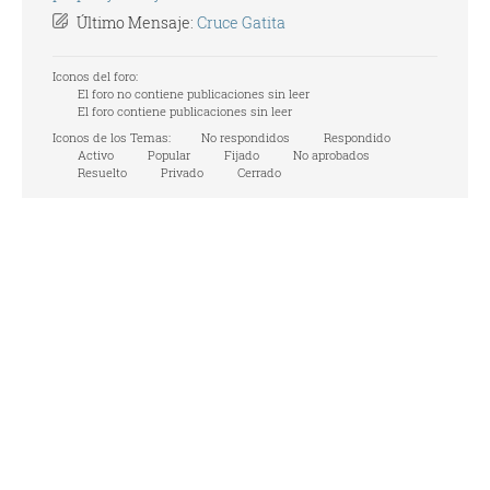
Último Mensaje:
Cruce Gatita
Iconos del foro:
El foro no contiene publicaciones sin leer
El foro contiene publicaciones sin leer
Iconos de los Temas:
No respondidos
Respondido
Activo
Popular
Fijado
No aprobados
Resuelto
Privado
Cerrado