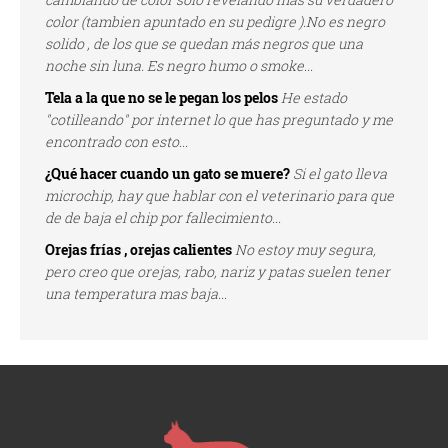
color (tambien apuntado en su pedigre ).No es negro
solido , de los que se quedan más negros que una
noche sin luna. Es negro humo o smoke...
Tela a la que no se le pegan los pelos
He estado
"cotilleando" por internet lo que has preguntado y me
encontrado con esto...
¿Qué hacer cuando un gato se muere?
Si el gato lleva
microchip, hay que hablar con el veterinario para que
de de baja el chip por fallecimiento...
Orejas frías , orejas calientes
No estoy muy segura,
pero creo que orejas, rabo, nariz y patas suelen tener
una temperatura mas baja...