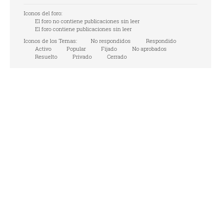
Iconos del foro:
El foro no contiene publicaciones sin leer
El foro contiene publicaciones sin leer
Iconos de los Temas:
No respondidos
Respondido
Activo
Popular
Fijado
No aprobados
Resuelto
Privado
Cerrado