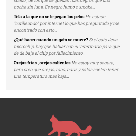
solido , de los que se quedan más negros que una
noche sin luna. Es negro humo o smoke...
Tela a la que no se le pegan los pelos
He estado
"cotilleando" por internet lo que has preguntado y me
encontrado con esto...
¿Qué hacer cuando un gato se muere?
Si el gato lleva
microchip, hay que hablar con el veterinario para que
de de baja el chip por fallecimiento...
Orejas frías , orejas calientes
No estoy muy segura,
pero creo que orejas, rabo, nariz y patas suelen tener
una temperatura mas baja...