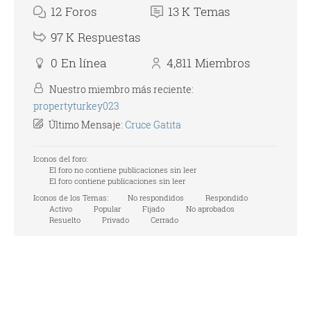
12
Foros
13 K
Temas
97 K
Respuestas
0
En línea
4,811
Miembros
Nuestro miembro más reciente:
propertyturkey023
Último Mensaje:
Cruce Gatita
Iconos del foro:
El foro no contiene publicaciones sin leer
El foro contiene publicaciones sin leer
Iconos de los Temas:
No respondidos
Respondido
Activo
Popular
Fijado
No aprobados
Resuelto
Privado
Cerrado