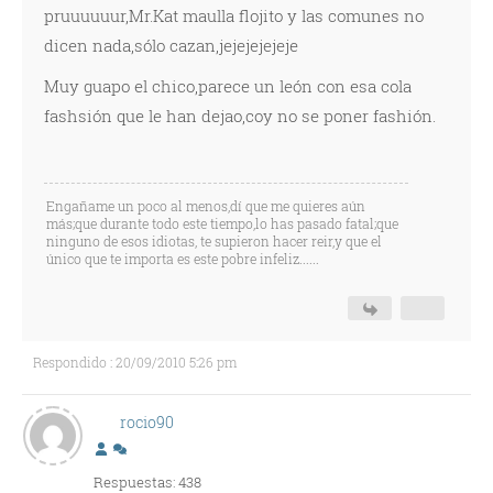
pruuuuuur,Mr.Kat maulla flojito y las comunes no
dicen nada,sólo cazan,jejejejejeje
Muy guapo el chico,parece un león con esa cola
fashsión que le han dejao,coy no se poner fashión.
Engañame un poco al menos,dí que me quieres aún
más;que durante todo este tiempo,lo has pasado fatal;que
ninguno de esos idiotas, te supieron hacer reir,y que el
único que te importa es este pobre infeliz......
Respondido : 20/09/2010 5:26 pm
rocio90
Respuestas: 438