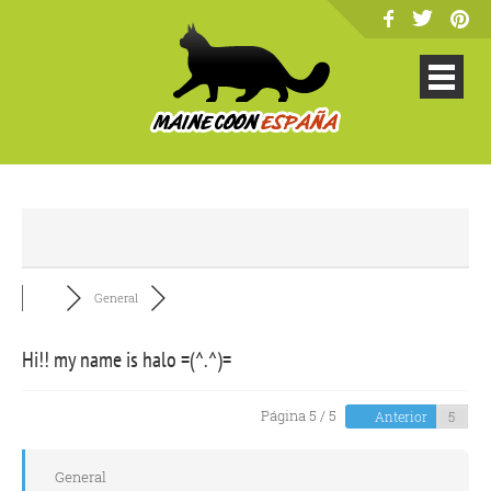
General
Hi!! my name is halo =(^.^)=
Página 5 / 5
Anterior
General