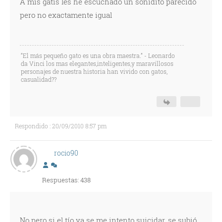
A mis gatis les he escuchado un sonidito parecido
pero no exactamente igual
“El más pequeño gato es una obra maestra.” - Leonardo
da Vinci los mas elegantes,inteligentes,y maravillosos
personajes de nuestra historia han vivido con gatos,
casualidad??
Respondido : 20/09/2010 8:57 pm
rocio90
Respuestas: 438
No pero si el tío ya se me intento suicidar, se subió