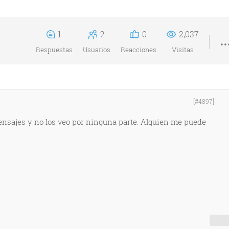
1
2
0
2,037
Respuestas
Usuarios
Reacciones
Visitas
[#4897]
ensajes y no los veo por ninguna parte. Alguien me puede