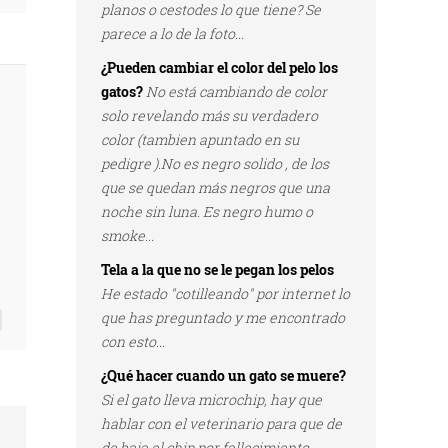
planos o cestodes lo que tiene? Se
parece a lo de la foto...
¿Pueden cambiar el color del pelo los
gatos?
No está cambiando de color
solo revelando más su verdadero
color (tambien apuntado en su
pedigre ).No es negro solido , de los
que se quedan más negros que una
noche sin luna. Es negro humo o
smoke...
Tela a la que no se le pegan los pelos
He estado "cotilleando" por internet lo
que has preguntado y me encontrado
con esto...
¿Qué hacer cuando un gato se muere?
Si el gato lleva microchip, hay que
hablar con el veterinario para que de
de baja el chip por fallecimiento...