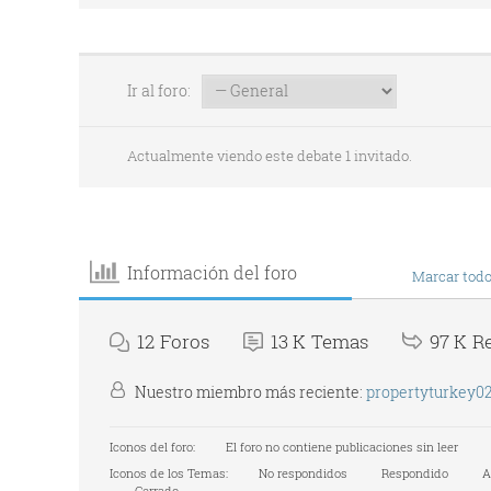
Ir al foro:
Actualmente viendo este debate 1 invitado.
Información del foro
Marcar todo
12
Foros
13 K
Temas
97 K
R
Nuestro miembro más reciente:
propertyturkey0
Iconos del foro:
El foro no contiene publicaciones sin leer
Iconos de los Temas:
No respondidos
Respondido
A
Cerrado