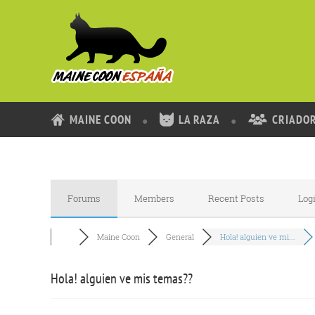
MAINE COON
LA RAZA
CRIADO
Forums
Members
Recent Posts
Log
Maine Coon
General
Hola! alguien ve mi...
Hola! alguien ve mis temas??