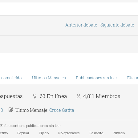
Anterior debate
Siguiente debate
 como leído
Últimos Mensajes
Publicaciones sin leer
Etiqu
espuestas
63
En línea
4,811
Miembros
23
Último Mensaje:
Cruce Gatita
El foro contiene publicaciones sin leer
ctivo
Popular
Fijado
No aprobados
Resuelto
Privado