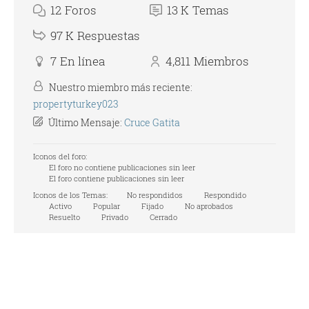
12
Foros
13 K
Temas
97 K
Respuestas
7
En línea
4,811
Miembros
Nuestro miembro más reciente:
propertyturkey023
Último Mensaje:
Cruce Gatita
Iconos del foro:
El foro no contiene publicaciones sin leer
El foro contiene publicaciones sin leer
Iconos de los Temas:
No respondidos
Respondido
Activo
Popular
Fijado
No aprobados
Resuelto
Privado
Cerrado