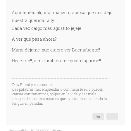
Aquí­ tenéis alguna imagen graciosa que nos dejó
nuestra querida Lilly.
Cada vez caigo más agustito jejeje
A ver qué pasa ahora?
Mami déjame, que quiero ver Buenafuente!!
Hace frí­o!!, a mi también me gusta taparme!!
Dew Blond y sus coonies
Las palabras mal empleadas o con mala fe solo pueden
causar contratiempos, golpes en la vida y dar mala
imagen de nosotros mismos que evitaríamos metiendo la
lengua en paladar.
Respondido : 10/06/2009 1:58 pm